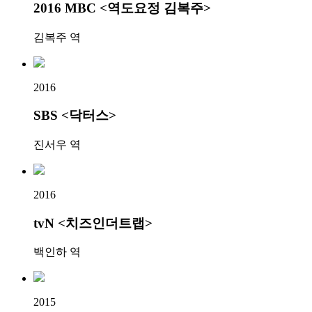
2016 MBC <역도요정 김복주>
김복주 역
2016
SBS <닥터스>
진서우 역
2016
tvN <치즈인더트랩>
백인하 역
2015