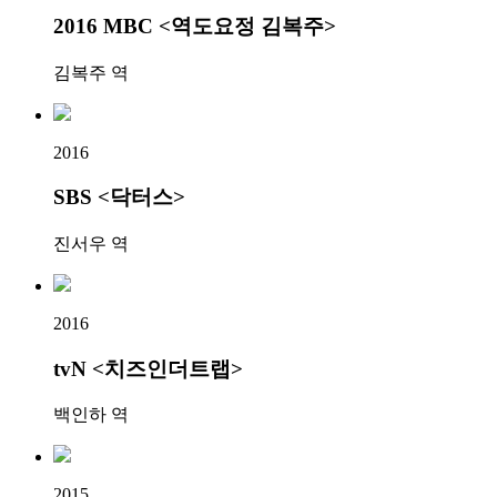
2016 MBC <역도요정 김복주>
김복주 역
2016
SBS <닥터스>
진서우 역
2016
tvN <치즈인더트랩>
백인하 역
2015