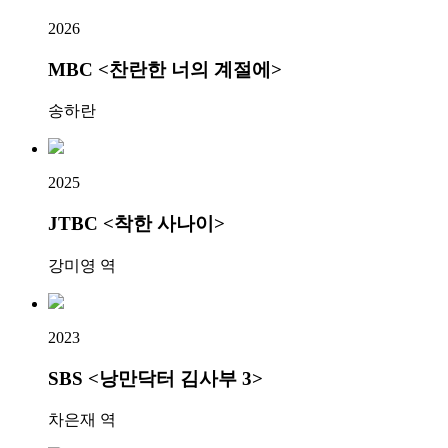
2026
MBC <찬란한 너의 계절에>
송하란
2025
JTBC <착한 사나이>
강미영 역
2023
SBS <낭만닥터 김사부 3>
차은재 역