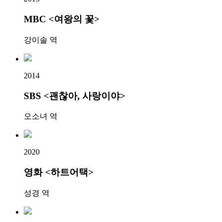
MBC <여왕의 꽃>
강이솔 역
2014
SBS <괜찮아, 사랑이야>
오소녀 역
2020
영화 <하트어택>
성경 역