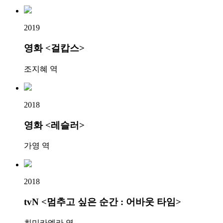
2019
영화 <걸캅스>
조지혜 역
2018
영화 <레슬러>
가영 역
2018
tvN <멈추고 싶은 순간 : 어바웃 타임>
최미카엘라 역