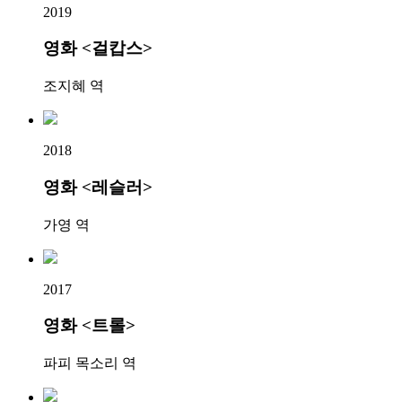
2019
영화 <걸캅스>
조지혜 역
2018
영화 <레슬러>
가영 역
2017
영화 <트롤>
파피 목소리 역