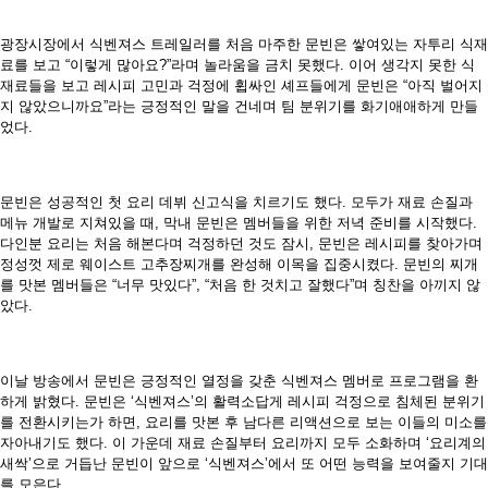
광장시장에서 식벤져스 트레일러를 처음 마주한 문빈은 쌓여있는 자투리 식재
료를 보고 “이렇게 많아요?”라며 놀라움을 금치 못했다. 이어 생각지 못한 식
재료들을 보고 레시피 고민과 걱정에 휩싸인 셰프들에게 문빈은 “아직 벌어지
지 않았으니까요”라는 긍정적인 말을 건네며 팀 분위기를 화기애애하게 만들
었다.
문빈은 성공적인 첫 요리 데뷔 신고식을 치르기도 했다. 모두가 재료 손질과
메뉴 개발로 지쳐있을 때, 막내 문빈은 멤버들을 위한 저녁 준비를 시작했다.
다인분 요리는 처음 해본다며 걱정하던 것도 잠시, 문빈은 레시피를 찾아가며
정성껏 제로 웨이스트 고추장찌개를 완성해 이목을 집중시켰다. 문빈의 찌개
를 맛본 멤버들은 “너무 맛있다”, “처음 한 것치고 잘했다”며 칭찬을 아끼지 않
았다.
이날 방송에서 문빈은 긍정적인 열정을 갖춘 식벤져스 멤버로 프로그램을 환
하게 밝혔다. 문빈은 ‘식벤져스’의 활력소답게 레시피 걱정으로 침체된 분위기
를 전환시키는가 하면, 요리를 맛본 후 남다른 리액션으로 보는 이들의 미소를
자아내기도 했다. 이 가운데 재료 손질부터 요리까지 모두 소화하며 ‘요리계의
새싹’으로 거듭난 문빈이 앞으로 ‘식벤져스’에서 또 어떤 능력을 보여줄지 기대
를 모은다.